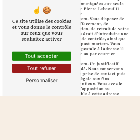
Les données collectées seront communiquées aux seuls
destinataires suivants: Champagne Pierre Leboeuf 11
Saint-Vincent 51160 Aÿ-Champagne
champagne.pierreleboeuf@gmail.com. Vous disposez de
Ce site utilise des cookies
droits d’accès, de rectification, d’effacement, de
et vous donne le contrôle
portabilité, de limitation, d’opposition, de retrait de votre
sur ceux que vous
consentement à tout moment et du droit d’introduire une
souhaitez activer
réclamation auprès d’une autorité de contrôle, ainsi que
d’organiser le sort de vos données post-mortem. Vous
pouvez exercer ces droits par voie postale à l'adresse 11
Saint-Vincent 51160 Aÿ-Champagne ou par courrier
Tout accepter
électronique à l'adresse
champagne.pierreleboeuf@gmail.com. Un justificatif
Tout refuser
d'identité pourra vous être demandé. Nous conservons
vos données pendant la période de prise de contact puis
pendant la durée de prescription légale aux fins
Personnaliser
probatoires et de gestion des contentieux. Vous avez le
droit de vous inscrire sur la liste d'opposition au
démarchage téléphonique, disponible à cette adresse:
Bloctel.gouv.fr
. Consultez le site cnil.fr pour plus
d’informations sur vos droits.