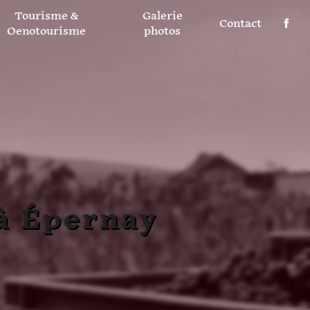
Tourisme &
Galerie
Contact
Oenotourisme
photos
à Épernay