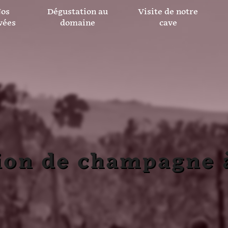
os
Dégustation au
Visite de notre
vées
domaine
cave
ion de champagne 