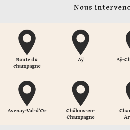
Nous interveno
Route du
Aÿ
Aÿ-C
champagne
Avenay-Val-d'Or
Châlons-en-
Cha
Champagne
Ar