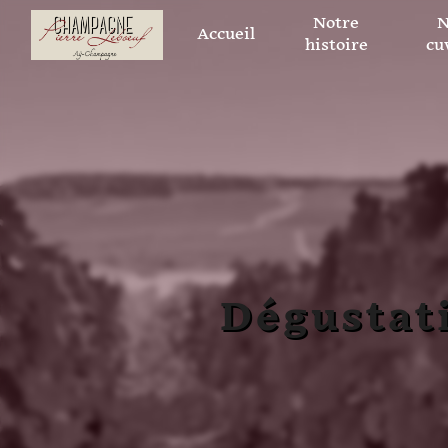
Panneau de gestion des cookies
Notre
N
Accueil
histoire
cu
Dégustat