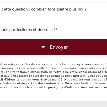
 cette question : combien font quatre plus dix ?
tions particulières ci-dessous **
Envoyer
essaires aux fins de vous contacter et sont enregistrées dans un fic
re message. Les données collectées seront communiquées aux seuls de
lité, de limitation, d’opposition, de retrait de votre consentement à
si que d’organiser le sort de vos données post-mortem. Vous pouvez e
catif d'identité pourra vous être demandé. Nous conservons vos donn
robatoires et de gestion des contentieux. Vous avez le droit de vous 
ouv.fr
. Consultez le site cnil.fr pour plus d’informations sur vos droi