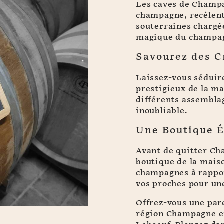
Les caves de Champa
champagne, recèlent 
souterraines chargé
magique du champag
Savourez des C
Laissez-vous séduir
prestigieux de la ma
différents assembla
inoubliable.
Une Boutique É
Avant de quitter Ch
boutique de la maiso
champagnes à rapport
vos proches pour une
Offrez-vous une pare
région Champagne en