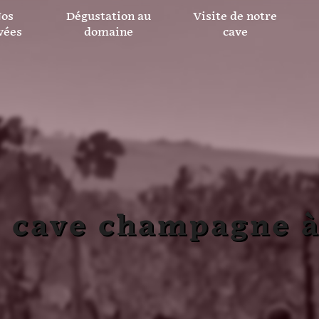
os
Dégustation au
Visite de notre
vées
domaine
cave
e cave champagne 