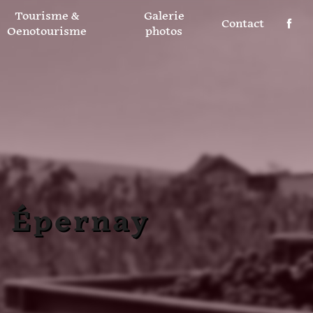
Tourisme &
Galerie
Contact
Oenotourisme
photos
à Épernay