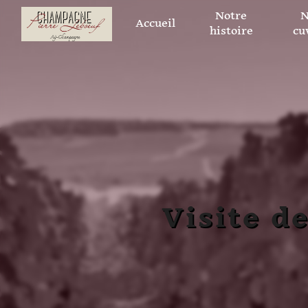
Panneau de gestion des cookies
Notre
N
Accueil
histoire
cu
Visite d