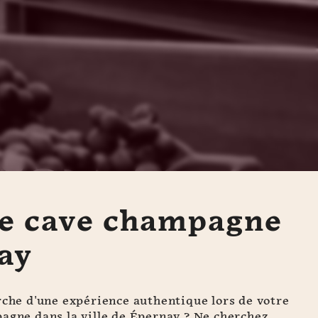
de cave champagne
ay
rche d'une expérience authentique lors de votre
agne dans la ville de Épernay ? Ne cherchez