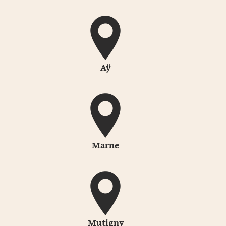
Aÿ
Marne
Mutigny