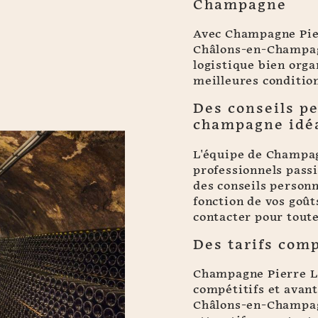
Champagne
Avec Champagne Pier
Châlons-en-Champagn
logistique bien orga
meilleures condition
Des conseils pe
champagne idé
L'équipe de Champa
professionnels pass
des conseils personn
fonction de vos goûts
contacter pour tout
Des tarifs comp
Champagne Pierre Le
compétitifs et avan
Châlons-en-Champagn