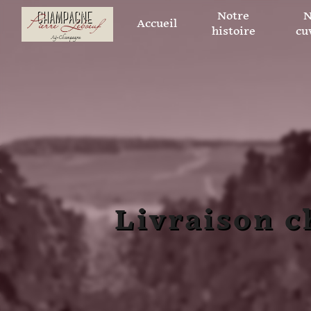
Panneau de gestion des cookies
Notre
N
Accueil
histoire
cu
Livraison 