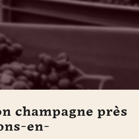
on champagne près
ons-en-