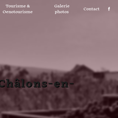
Tourisme &
Galerie
Contact
Oenotourisme
photos
Châlons-en-