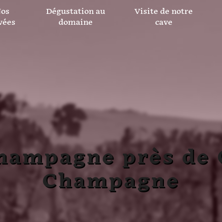
os
Dégustation au
Visite de notre
vées
domaine
cave
champagne près de 
Champagne