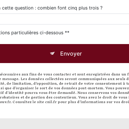
 cette question : combien font cinq plus trois ?
tions particulières ci-dessous **
Envoyer
essaires aux fins de vous contacter et sont enregistrées dans un fic
re message. Les données collectées seront communiquées aux seuls de
lité, de limitation, d’opposition, de retrait de votre consentement à
si que d’organiser le sort de vos données post-mortem. Vous pouvez e
catif d'identité pourra vous être demandé. Nous conservons vos donn
robatoires et de gestion des contentieux. Vous avez le droit de vous 
ouv.fr
. Consultez le site cnil.fr pour plus d’informations sur vos droi