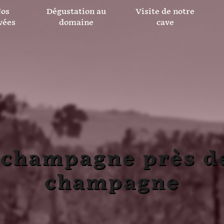
os
Dégustation au
Visite de notre
vées
domaine
cave
 champagne près d
champagne