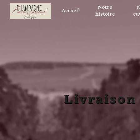
Panneau de gestion des cookies
Notre
N
Accueil
histoire
cu
Livraison