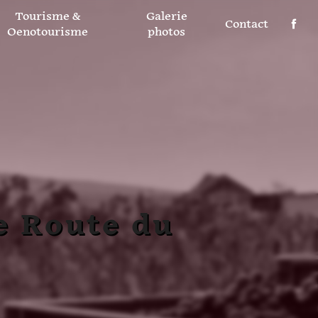
Tourisme &
Galerie
Contact
Oenotourisme
photos
e Route du