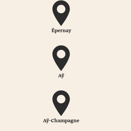
Épernay
Aÿ
Aÿ-Champagne