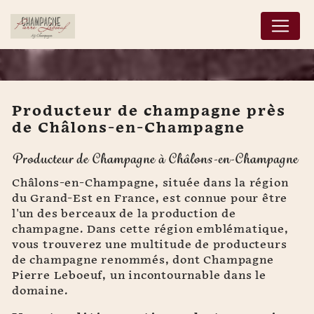
Panneau de gestion des cookies
Producteur de champagne près
de Châlons-en-Champagne
Producteur de
Producteur de Champagne à Châlons-en-Champagne
champagne près de
Châlons-en-Champagne
Châlons-en-Champagne, située dans la région
du Grand-Est en France, est connue pour être
l'un des berceaux de la production de
champagne. Dans cette région emblématique,
vous trouverez une multitude de producteurs
de champagne renommés, dont Champagne
Pierre Leboeuf, un incontournable dans le
domaine.